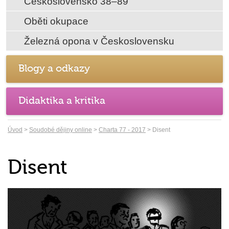
Československo 38–89
Oběti okupace
Železná opona v Československu
Blogy a odkazy
Didaktika a kritika
Úvod
>
Soudobé dějiny online
>
Charta 77 - 2017
> Disent
Disent