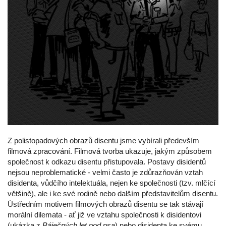
Z polistopadových obrazů disentu jsme vybírali především
filmová zpracování. Filmová tvorba ukazuje, jakým způsobem
společnost k odkazu disentu přistupovala. Postavy disidentů
nejsou neproblematické - velmi často je zdůrazňován vztah
disidenta, vůdčího intelektuála, nejen ke společnosti (tzv. mlčící
většině), ale i ke své rodině nebo dalším představitelům disentu.
Ústředním motivem filmových obrazů disentu se tak stávají
morální dilemata - ať již ve vztahu společnosti k disidentovi
(ukázka z
Báječných let pod psa
) nebo disidenta ke svému