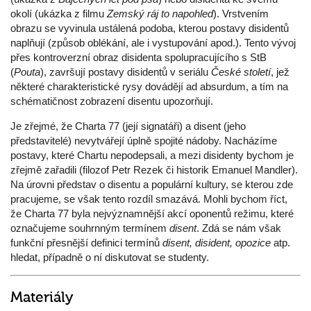
okolí (ukázka z filmu
Zemský ráj to napohled
). Vrstvením
obrazu se vyvinula ustálená podoba, kterou postavy disidentů
naplňují (způsob oblékání, ale i vystupování apod.). Tento vývoj
přes kontroverzní obraz disidenta spolupracujícího s StB
(
Pouta
), završují postavy disidentů v seriálu
České století
, jež
některé charakteristické rysy dovádějí ad absurdum, a tím na
schématičnost zobrazení disentu upozorňují.
Je zřejmé, že Charta 77 (její signatáři) a disent (jeho
představitelé) nevytvářejí úplně spojité nádoby. Nacházíme
postavy, které Chartu nepodepsali, a mezi disidenty bychom je
zřejmě zařadili (filozof Petr Rezek či historik Emanuel Mandler).
Na úrovni představ o disentu a populární kultury, se kterou zde
pracujeme, se však tento rozdíl smazává. Mohli bychom říct,
že Charta 77 byla nejvýznamnější akcí oponentů režimu, které
označujeme souhrnným termínem
disent
. Zdá se nám však
funkční přesnější definici termínů
disent, disident, opozice
atp.
hledat, případně o ní diskutovat se studenty.
Materiály