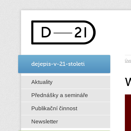
Úv
dejepis-v-21-stoleti
W
Aktuality
Přednášky a semináře
Publikační činnost
Newsletter