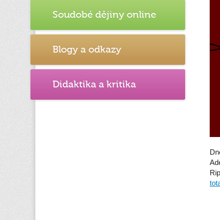
Soudobé dějiny online
Blogy a odkazy
Didaktika a kritika
Dne
Adé
Rip
tot