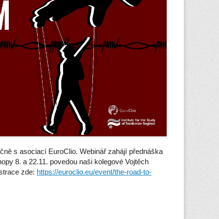
čně s asociací EuroClio. Webinář zahájí přednáška
opy 8. a 22.11. povedou naši kolegové Vojtěch
istrace zde:
https://euroclio.eu/event/the-road-to-