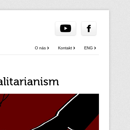
O nás
Kontakt
ENG
litarianism