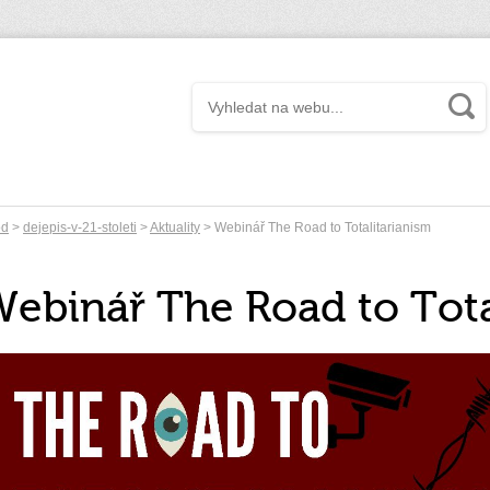
od
>
dejepis-v-21-stoleti
>
Aktuality
> Webinář The Road to Totalitarianism
ebinář The Road to Tota