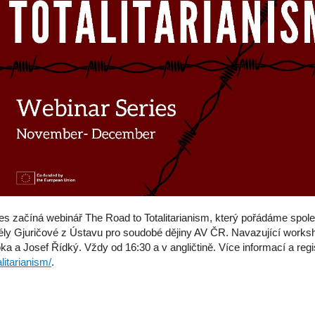
s začíná webinář The Road to Totalitarianism, který pořádáme spole
ly Gjuričové z Ústavu pro soudobé dějiny AV ČR. Navazující worksh
ka a Josef Řídký. Vždy od 16:30 a v angličtině. Více informací a reg
alitarianism/
.