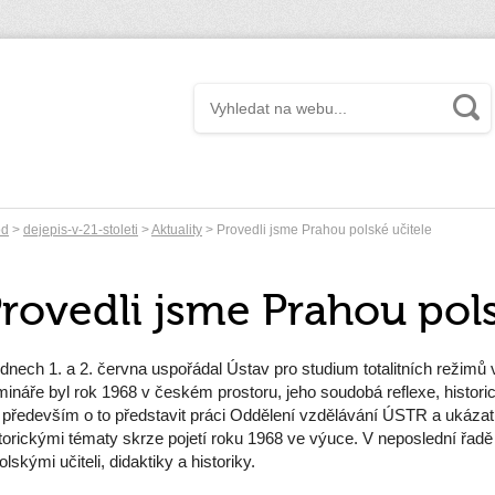
od
>
dejepis-v-21-stoleti
>
Aktuality
> Provedli jsme Prahou polské učitele
rovedli jsme Prahou pols
dnech 1. a 2. června uspořádal Ústav pro studium totalitních režimů
ináře byl rok 1968 v českém prostoru, jeho soudobá reflexe, histori
 především o to představit práci Oddělení vzdělávání ÚSTR a ukázat 
torickými tématy skrze pojetí roku 1968 ve výuce. V neposlední řadě
olskými učiteli, didaktiky a historiky.