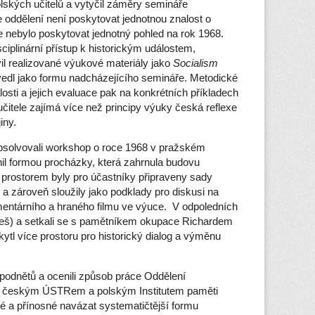
lských učitelů a vytyčil záměry semináře
 oddělení není poskytovat jednotnou znalost o
ře nebylo poskytovat jednotný pohled na rok 1968.
sciplinární přístup k historickým událostem,
il realizované výukové materiály jako
Socialism
edl jako formu nadcházejícího semináře. Metodické
losti a jejich evaluace pak na konkrétních příkladech
učitele zajímá více než principy výuky česká reflexe
iny.
absolvovali workshop o roce 1968 v pražském
il formou procházky, která zahrnula budovu
rostorem byly pro účastníky připraveny sady
8 a zároveň sloužily jako podklady pro diskusi na
mentárního a hraného filmu ve výuce. V odpoledních
reš) a setkali se s pamětníkem okupace Richardem
l více prostoru pro historický dialog a výměnu
h podnětů a ocenili způsob práce Oddělení
ezi českým ÚSTRem a polským Institutem paměti
vé a přínosné navázat systematičtější formu