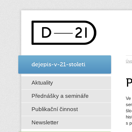
Úv
dejepis-v-21-stoleti
P
Aktuality
Přednášky a semináře
Ve 
sem
Publikační činnost
šlo
his
Newsletter
s p