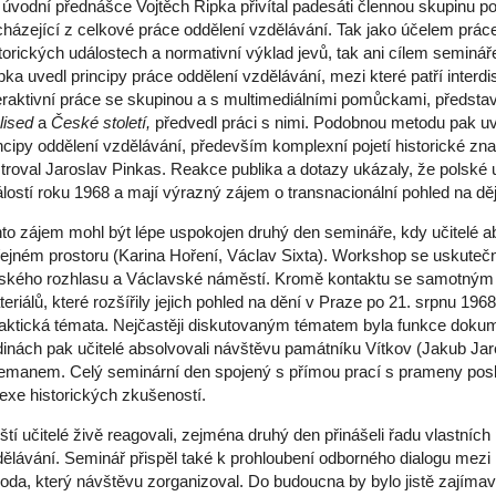
úvodní přednášce Vojtěch Ripka přivítal padesáti člennou skupinu po
házející z celkové práce oddělení vzdělávání. Tak jako účelem práce
torických událostech a normativní výklad jevů, tak ani cílem seminá
ka uvedl principy práce oddělení vzdělávání, mezi které patří interdi
eraktivní práce se skupinou a s multimediálními pomůckami, představ
lised
a
České století,
předvedl práci s nimi. Podobnou metodu pak uv
ncipy oddělení vzdělávání, především komplexní pojetí historické zna
stroval Jaroslav Pinkas. Reakce publika a dotazy ukázaly, že polské 
lostí roku 1968 a mají výrazný zájem o transnacionální pohled na děj
to zájem mohl být lépe uspokojen druhý den semináře, kdy učitelé 
ejném prostoru (Karina Hoření, Václav Sixta). Workshop se uskutečn
ského rozhlasu a Václavské náměstí. Kromě kontaktu se samotným p
eriálů, které rozšířily jejich pohled na dění v Praze po 21. srpnu 196
aktická témata. Nejčastěji diskutovaným tématem byla funkce doku
inách pak učitelé absolvovali návštěvu památníku Vítkov (Jakub Ja
manem. Celý seminární den spojený s přímou prací s prameny poskyt
lexe historických zkušeností.
ští učitelé živě reagovali, zejména druhý den přinášeli řadu vlastníc
dělávání. Seminář přispěl také k prohloubení odborného dialogu m
oda, který návštěvu zorganizoval. Do budoucna by bylo jistě zajíma