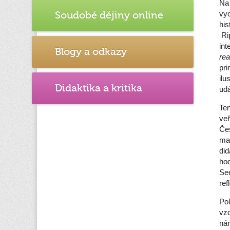
Na 
vyc
Soudobé dějiny online
his
Rip
int
Blogy a odkazy
rea
pri
ilu
Didaktika a kritika
udá
Ten
veř
Če
mat
did
hod
See
ref
Pol
vz
nár