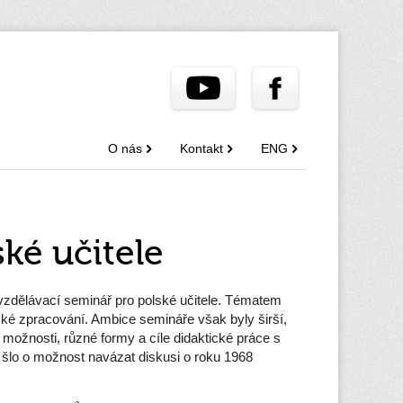
O nás
Kontakt
ENG
ké učitele
 vzdělávací seminář pro polské učitele. Tématem
cké zpracování. Ambice semináře však byly širší,
možnosti, různé formy a cíle didaktické práce s
 šlo o možnost navázat diskusi o roku 1968