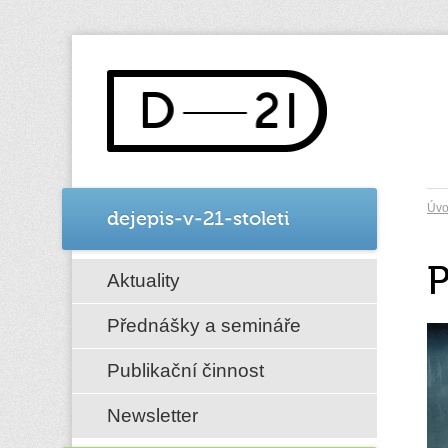
Úv
dejepis-v-21-stoleti
P
Aktuality
Přednášky a semináře
Publikační činnost
Newsletter