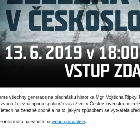
me všechny generace na přednášku historika Mgr. Vojtěcha Ripky, Ph
zvaná železná opona spoluurčovala život v Československu po celé
 letech na železné oponě a na to, jakým způsobem se vytvářela předs
e informací naleznete na
webu pořadatele
.