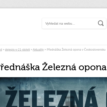
od
>
dejepis-v-21-stoleti
>
Aktuality
> Přednáška Železná opona v Československu
řednáška Železná opona