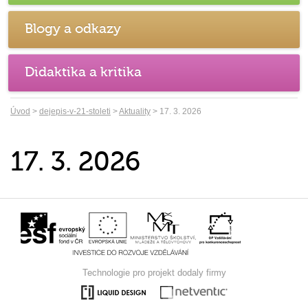
Blogy a odkazy
Didaktika a kritika
Úvod
>
dejepis-v-21-stoleti
>
Aktuality
> 17. 3. 2026
17. 3. 2026
Technologie pro projekt dodaly firmy